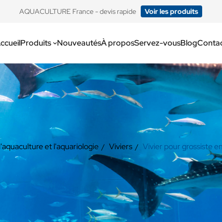
​AQUACULTURE France - devis rapide
Voir les produits
ccueil
Produits
Nouveautés
À propos
Servez-vous
Blog
Conta
quaculture et l'aquariologie
Viviers
Vivier pour grossiste e