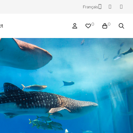
Français
0
0
ct
n produits de la mer