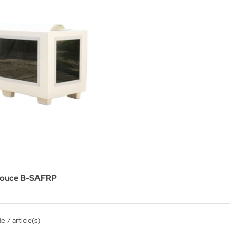
 douce B-SAFRP
e 7 article(s)