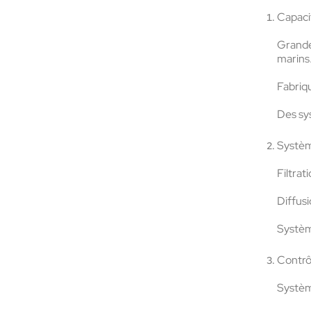
Capacit
Grande
marins
Fabriq
Des
sy
Système
Filtrat
Diffus
Systèm
Contrôl
Systèm