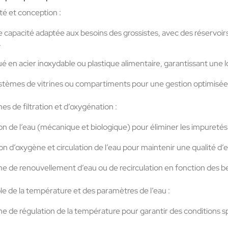
é et conception :
 capacité
adaptée aux besoins des grossistes, avec des réservoirs
.
ué en
acier inoxydable
ou
plastique alimentaire
, garantissant une l
stèmes de vitrines ou compartiments
pour une gestion optimisée 
s de filtration et d’oxygénation :
ion de l’eau
(mécanique et biologique) pour éliminer les impuretés e
ion d’oxygène
et
circulation de l’eau
pour maintenir une qualité d’ea
e de renouvellement d’eau
ou de
recirculation
en fonction des b
e de la température et des paramètres de l’eau :
e de régulation de la température
pour garantir des conditions s