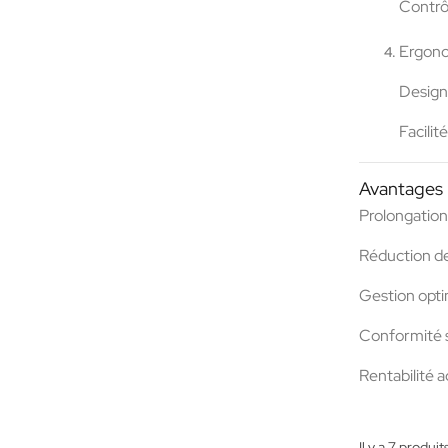
Contrôl
Ergono
Design
Facilit
Avantages p
Prolongation 
Réduction de
Gestion opti
Conformité sa
Rentabilité a
Il y a 7 produit