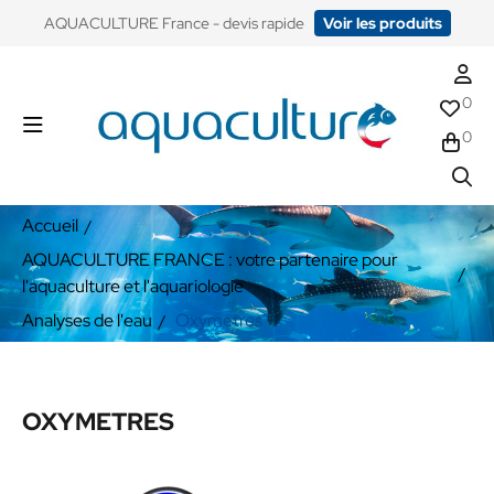
​AQUACULTURE France - devis rapide
Voir les produits
0
0
Accueil
AQUACULTURE FRANCE : votre partenaire pour
l'aquaculture et l'aquariologie
Analyses de l'eau
Oxymetres
OXYMETRES