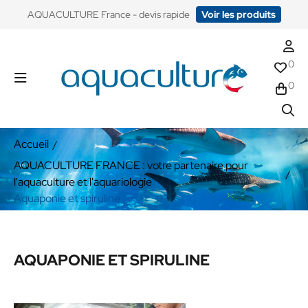
​AQUACULTURE France - devis rapide
Voir les produits
0
0
Accueil
AQUACULTURE FRANCE : votre partenaire pour
l'aquaculture et l'aquariologie
Aquaponie et spiruline
AQUAPONIE ET SPIRULINE