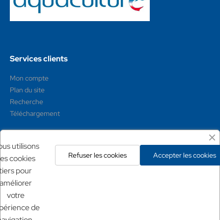
Services clients
Mon compte
Plan du site
Recherche
Téléchargement
Mentions légales
us utilisons
Refuser les cookies
Accepter les cookies
es cookies
Conditions générales
tiers pour
Mentions légales
améliorer
Politique de confidentialité
votre
Politique de retour
périence de
navigation,