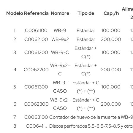
Alim
Modelo
Referencia
Nombre
Tipo de
Cap./h
1
C0061100
WB-9
Estándar
100.000
1
2
C0062100
WB-9x2
Estándar
200.000
1
Estándar +
3
C0061200
WB-9-C
100.000
1
C(*)
WB-9x2-
Estándar +
4
C0062200
200.000
1
C
C(*)
WB-9-
Estándar + C
5
C0061300
100.000
1
CASO
(*) + (**)
WB-9x2-
Estándar + C
6
C0062300
200.000
1
CASO
(*) + (**)
7
C0063100
Contador de huevo de la muerte a WB-
8
C00641...
Discos perforados 5.5-6.5-7.5-8.5 y otros 