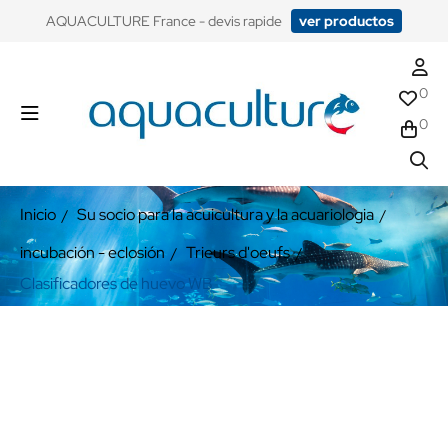
​AQUACULTURE France - devis rapide
ver productos
0
0
Inicio
Su socio para la acuicultura y la acuariologia
incubación - eclosión
Trieurs d'oeufs
Clasificadores de huevo WB