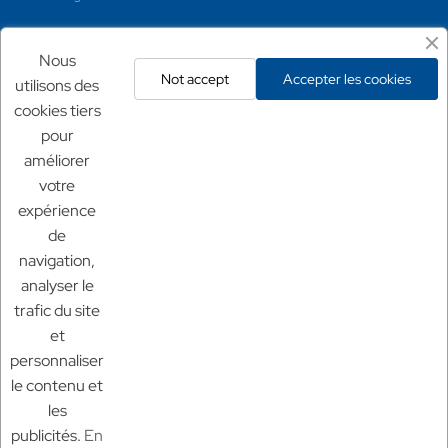
Mentions légales
Nous
Not accept
Accepter les cookies
utilisons des
Conditions générales
cookies tiers
Mentions légales
pour
Politique de confidentialité
améliorer
Politique de retour
votre
expérience
Nos sites
de
Chf Aquaculture
navigation,
Chf Aquarium
analyser le
Aquaculture France
trafic du site
et
personnaliser
le contenu et
les
© 2025 Aquaculture France.
tout droit réservé
publicités.
En