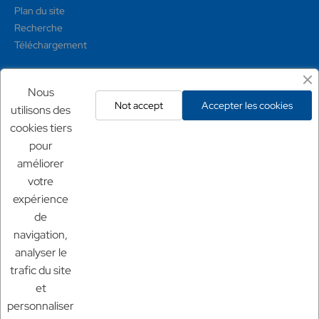
Plan du site
Recherche
Téléchargement
Mentions légales
Nous
Not accept
Accepter les cookies
utilisons des
Conditions générales
cookies tiers
Mentions légales
pour
Politique de confidentialité
améliorer
Politique de retour
votre
expérience
Nos sites
de
Chf Aquaculture
navigation,
Chf Aquarium
analyser le
Aquaculture France
trafic du site
et
personnaliser