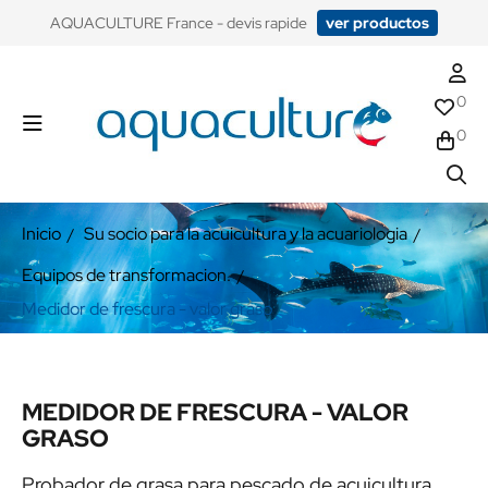
​AQUACULTURE France - devis rapide
ver productos
0
0
Inicio
Su socio para la acuicultura y la acuariologia
Equipos de transformacion.
Medidor de frescura - valor graso
MEDIDOR DE FRESCURA - VALOR
GRASO
Probador de grasa para pescado de acuicultura