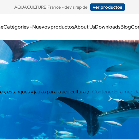
​AQUACULTURE France - devis rapide
ver productos
e
Catégories
Nuevos productos
About Us
Downloads
Blog
Con
s, estanques y jaulas para la acuicultura
Contenedor a medid