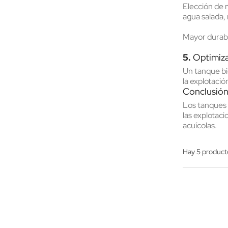
Elección de
agua salada, 
Mayor
durabi
5.
Optimiza
Un tanque bie
la explotació
Conclusió
Los tanques a
las explotaci
acuícolas.
Hay 5 product