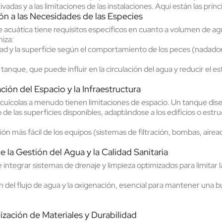
ivadas y a las limitaciones de las instalaciones. Aquí están las princ
n a las Necesidades de las Especies
 acuática tiene requisitos específicos en cuanto a volumen de ag
iza:
dad
y la
superficie
según el comportamiento de los peces (nadadore
 tanque
, que puede influir en la circulación del agua y reducir el e
ción del Espacio y la Infraestructura
acuícolas a menudo tienen limitaciones de espacio. Un tanque di
 de las superficies disponibles
, adaptándose a los edificios o estr
ión más fácil de los equipos
(sistemas de filtración, bombas, airea
e la Gestión del Agua y la Calidad Sanitaria
e integrar
sistemas de drenaje y limpieza optimizados
para limitar
n del
flujo de agua y la oxigenación
, esencial para mantener una bu
ización de Materiales y Durabilidad