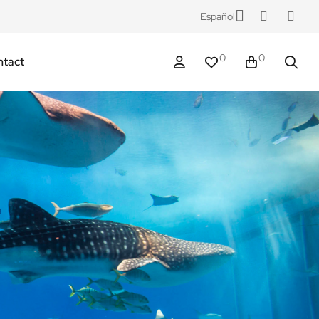
Español
0
0
tact
a