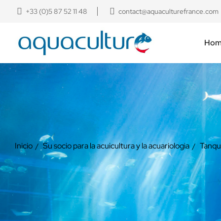
+33 (0)5 87 52 11 48
contact@aquaculturefrance.com
Hom
Inicio
Su socio para la acuicultura y la acuariologia
Tanque