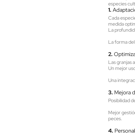
especies cult
1.
Adaptació
Cada especie
medida optim
La
profundi
La
forma del
2.
Optimiza
Las granjas 
Un mejor
uso
Una
integrac
3.
Mejora d
Posibilidad d
Mejor gestió
peces.
4.
Personal