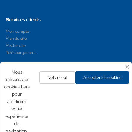
Services clients
Mon compte
Plan du site
Recherche
Téléchargement
Mentions légales
Nous
Not accept
Accepter les cookies
utilisons des
Conditions générales
cookies tiers
Mentions légales
pour
Politique de confidentialité
améliorer
Politique de retour
votre
expérience
Nos sites
de
Chf Aquaculture
navigation,