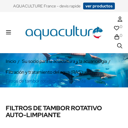
​AQUACULTURE France - devis rapide
ver productos
0
0
Inicio
Su socio para la acuicultura y la acuariologia
Filtración y tratamiento del agua (RAS)
Filtros de tambor rotativo auto-limpiante
FILTROS DE TAMBOR ROTATIVO
AUTO-LIMPIANTE