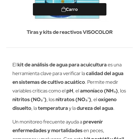
Carro
Tiras y kits de reactivos VISOCOLOR
El
kit de análisis de agua para acuicultura
es una
herramienta clave para verificar la
calidad del agua
en sistemas de cultivo acuático
. Permite medir
variables críticas como el
pH
, el
amoníaco (NH₃)
, los
nitritos (NO₂⁻)
, los
nitratos (NO₃⁻)
, el
oxígeno
disuelto
, la
temperatura
y la
dureza del agua
.
Un monitoreo frecuente ayuda a
prevenir
enfermedades y mortalidades
en peces,