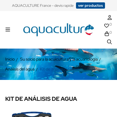
​AQUACULTURE France - devis rapide
ver productos
0
0
Inicio
Su socio para la acuicultura y la acuariologia
Análisis del agua
Kit de análisis de agua
KIT DE ANÁLISIS DE AGUA