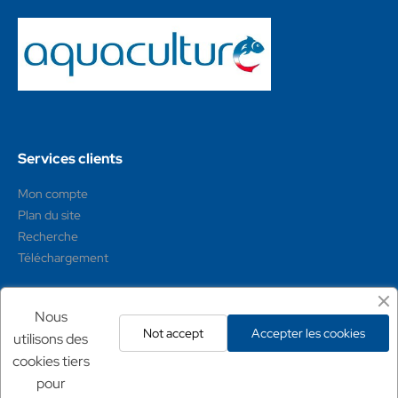
Services clients
Mon compte
Plan du site
Recherche
Téléchargement
Mentions légales
Nous
Not accept
Accepter les cookies
utilisons des
Conditions générales
cookies tiers
Mentions légales
pour
Politique de confidentialité