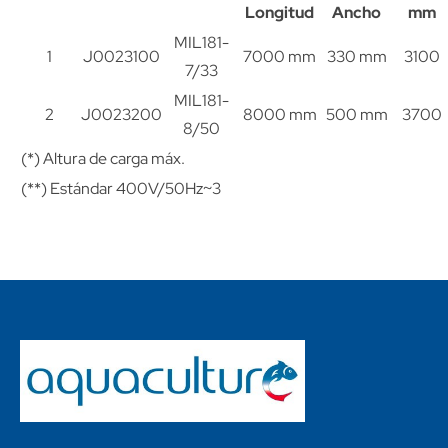
Longitud
Ancho
mm
MIL181-
1
J0023100
7000 mm
330 mm
3100
7/33
MIL181-
2
J0023200
8000 mm
500 mm
3700
8/50
(*) Altura de carga máx.
(**) Estándar 400V/50Hz~3