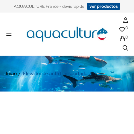
​AQUACULTURE France - devis rapide
ver productos
0
0
Inicio
Elevador de cinta transportadora