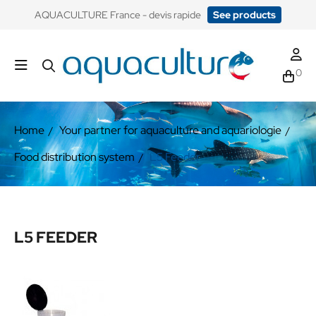
​AQUACULTURE France - devis rapide
See products
0
Home
Your partner for aquaculture and aquariologie
Food distribution system
L5 Feeder
L5 FEEDER