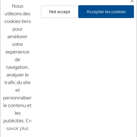
Mentions légales
Nous
Not accept
Accepter les cookies
utilisons des
Conditions générales
cookies tiers
Mentions légales
pour
Politique de confidentialité
améliorer
Politique de retour
votre
expérience
Nos sites
de
Chf Aquaculture
navigation,
Chf Aquarium
analyser le
Aquaculture France
trafic du site
et
personnaliser
le contenu et
les
© 2025 Aquaculture France.
tout droit réservé
publicités.
En
savoir plus
c3c