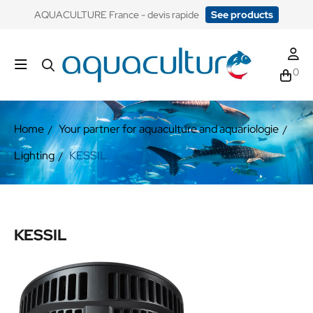
​AQUACULTURE France - devis rapide
See products
0
Home
Your partner for aquaculture and aquariologie
Lighting
KESSIL
KESSIL