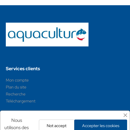
Services clients
Mon compte
Plan du site
Recherche
Téléchargement
Mentions légales
Nous
Not accept
Accepter les cookies
utilisons des
Conditions générales