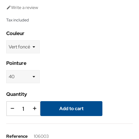
Write a review

Tax included
Couleur
Pointure
Quantity
Add to cart
Reference
106003