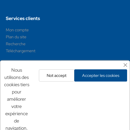
Services clients
Mon compte
Plan du site
Recherche
Téléchargement
Mentions légales
Nous
Not accept
Accepter les cookies
utilisons des
Conditions générales
cookies tiers
Mentions légales
pour
Politique de confidentialité
améliorer
Politique de retour
votre
expérience
Nos sites
de
Chf Aquaculture
navigation,