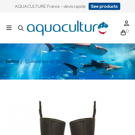
​AQUACULTURE France - devis rapide
See products
0
Home
Cuissardes de sécurité