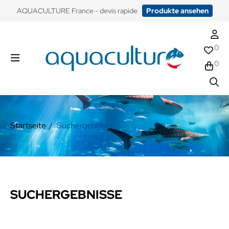
​AQUACULTURE France - devis rapide
Produkte ansehen
0
0
Startseite
Suchergebnisse
SUCHERGEBNISSE