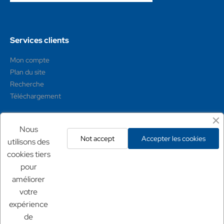
Services clients
Mon compte
Plan du site
Recherche
Téléchargement
Mentions légales
Nous
Not accept
Accepter les cookies
utilisons des
Conditions générales
cookies tiers
Mentions légales
pour
Politique de confidentialité
améliorer
Politique de retour
votre
expérience
Nos sites
de