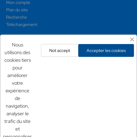
Mon compte
Plan du site
Recherche
Téléchargement
Mentions légales
Nous
Not accept
Accepter les cookies
utilisons des
Conditions générales
cookies tiers
Mentions légales
pour
Politique de confidentialité
améliorer
Politique de retour
votre
expérience
Nos sites
de
Chf Aquaculture
navigation,
Chf Aquarium
analyser le
Aquaculture France
trafic du site
et
personnaliser