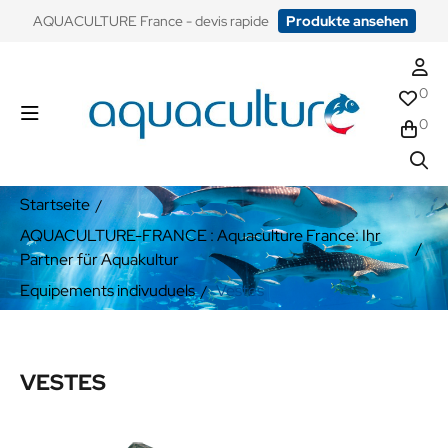
​AQUACULTURE France - devis rapide
Produkte ansehen
0
0
Startseite
AQUACULTURE-FRANCE : Aquaculture France: Ihr
Partner für Aquakultur
Equipements indivuduels
Vestes
VESTES